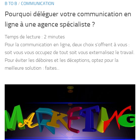
B TO B
/
COMMUNICATION
Pourquoi déléguer votre communication en
ligne à une agence spécialiste ?
Temps de lecture :
2
minutes
Pour la communication en ligne, deux choix s’offrent à vous :
soit vous vous occupez de tout soit vous externalisez le travail.
Pour éviter les déboires et les déceptions, optez pour la
meilleure solution : faites...