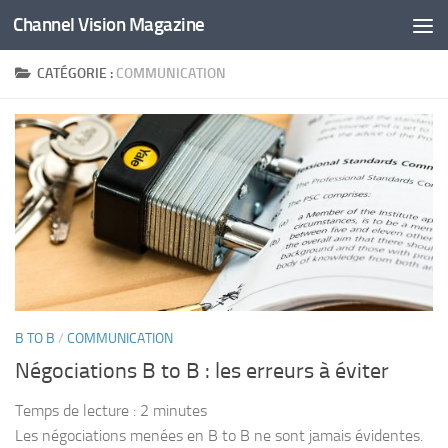
Channel Vision Magazine
Skip to content
CATÉGORIE :
COMMUNICATION
B TO B
/
COMMUNICATION
Négociations B to B : les erreurs à éviter
Temps de lecture :
2
minutes
Les négociations menées en B to B ne sont jamais évidentes.