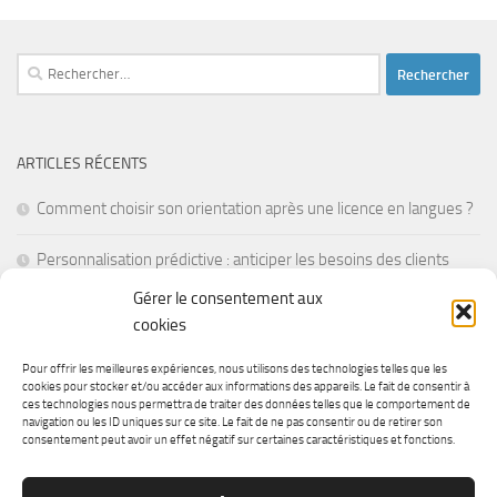
Rechercher :
ARTICLES RÉCENTS
Comment choisir son orientation après une licence en langues ?
Personnalisation prédictive : anticiper les besoins des clients
avant leur première visite
Gérer le consentement aux
cookies
La réalité mixte pour former les employés en situations de crise
Pour offrir les meilleures expériences, nous utilisons des technologies telles que les
Les batteries à semi-conducteurs : une révolution pour
cookies pour stocker et/ou accéder aux informations des appareils. Le fait de consentir à
ces technologies nous permettra de traiter des données telles que le comportement de
l’électronique portable
navigation ou les ID uniques sur ce site. Le fait de ne pas consentir ou de retirer son
consentement peut avoir un effet négatif sur certaines caractéristiques et fonctions.
Comment faire un don pour la recherche médicale ?