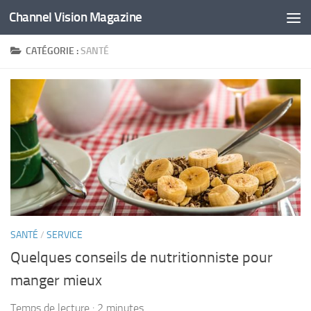
Channel Vision Magazine
Skip to content
CATÉGORIE :
SANTÉ
SANTÉ
/
SERVICE
Quelques conseils de nutritionniste pour
manger mieux
Temps de lecture :
2
minutes