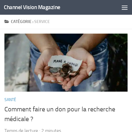
Channel Vision Magazine
Skip to content
CATÉGORIE :
SERVICE
SANTÉ
Comment faire un don pour la recherche
médicale ?
Temps de lecture :
2
minutes