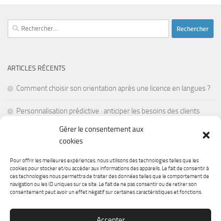
Rechercher :
ARTICLES RÉCENTS
Comment choisir son orientation après une licence en langues ?
Personnalisation prédictive : anticiper les besoins des clients
avant leur première visite
Gérer le consentement aux
cookies
La réalité mixte pour former les employés en situations de crise
Pour offrir les meilleures expériences, nous utilisons des technologies telles que les
Les batteries à semi-conducteurs : une révolution pour
cookies pour stocker et/ou accéder aux informations des appareils. Le fait de consentir à
ces technologies nous permettra de traiter des données telles que le comportement de
l’électronique portable
navigation ou les ID uniques sur ce site. Le fait de ne pas consentir ou de retirer son
consentement peut avoir un effet négatif sur certaines caractéristiques et fonctions.
Comment faire un don pour la recherche médicale ?
Accepter