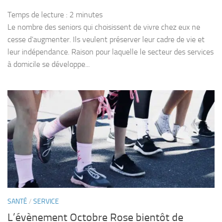
Temps de lecture :
2
minutes
Le nombre des seniors qui choisissent de vivre chez eux ne
cesse d’augmenter. Ils veulent préserver leur cadre de vie et
leur indépendance. Raison pour laquelle le secteur des services
à domicile se développe...
SANTÉ
/
SERVICE
L’évènement Octobre Rose bientôt de