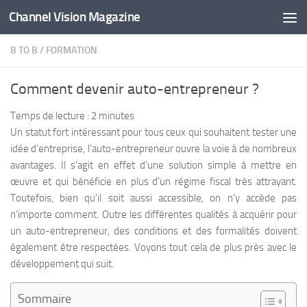
Channel Vision Magazine
Skip to content
B TO B
/
FORMATION
Comment devenir auto-entrepreneur ?
Temps de lecture :
2
minutes
Un statut fort intéressant pour tous ceux qui souhaitent tester une
idée d’entreprise, l’auto-entrepreneur ouvre la voie à de nombreux
avantages. Il s’agit en effet d’une solution simple à mettre en
œuvre et qui bénéficie en plus d’un régime fiscal très attrayant.
Toutefois, bien qu’il soit aussi accessible, on n’y accède pas
n’importe comment. Outre les différentes qualités à acquérir pour
un auto-entrepreneur, des conditions et des formalités doivent
également être respectées. Voyons tout cela de plus près avec le
développement qui suit.
Sommaire