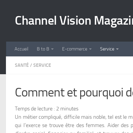
Skip to content
Channel Vision Magazi
Accueil
B to B
E-commerce
Service
SANTÉ
/
SERVICE
Comment et pourquoi dev
Temps de lecture :
2
minutes
Un métier compliqué, difficile mais noble, tel est le m
qui l’exerce se trouve être des femmes. Aider des p