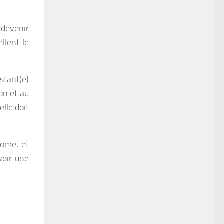
 devenir
llent le
stant(e)
on et au
elle doit
nome, et
voir une