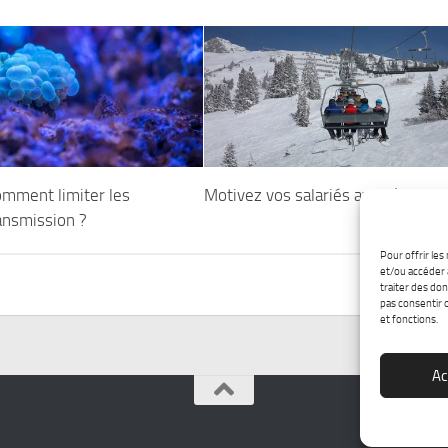
comment limiter les
Motivez vos salariés avec l’incent
ansmission ?
Pour offrir les
et/ou accéder 
traiter des don
pas consentir 
et fonctions.
Ac