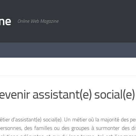
ne
Online Web Magazine
enir assistant(e) social(e)
étier d’assistant(e) social(e). Un métier où la majorité des 
ersonnes, des familles ou des groupes à surmonter des dif