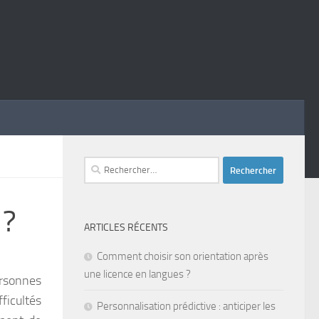
Rechercher :
 ?
ARTICLES RÉCENTS
Comment choisir son orientation après
une licence en langues ?
personnes
ficultés
Personnalisation prédictive : anticiper les