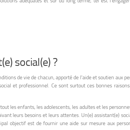
s solutions adéquates et sur du long terme, tel est l’engag
e) social(e) ?
ditions de vie de chacun, apporté de l’aide et soutien aux p
n social et professionnel. Ce sont surtout ces bonnes raisons
urtout les enfants, les adolescents, les adultes et les personn
vant leurs besoins et leurs attentes. Un(e) assistant(e) soci
cipal objectif est de fournir une aide sur mesure aux pers