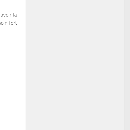
avoir la
soin fort