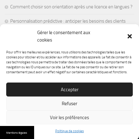
Comment choisir son orientation après une licence en langues ?
Personnalisation prédictive : anticiper les besoins des clients
avant leur première visite
Gérer le consentement aux
cookies
La réalité mixte pour former les employés en situations de crise
Pour offrir les meilleures expériences, nous utilisons des technologies telles que les
Les batteries à semi-conducteurs : une révolution pour
cookies pour stocker et/ou accéder aux informations des appareils. Le fait de consentir à
ces technologies nous permettra de traiter des données telles que le comportement de
l’électronique portable
navigation ou les ID uniques sur ce site. Le fait de ne pas consentir ou de retirer son
consentement peut avoir un effet négatif sur certaines caractéristiques et fonctions.
Comment faire un don pour la recherche médicale ?
Accepter
Refuser
Voir les préférences
Channel Vision Magazine © 2025. Tous droits réservés.
Politique de cookies
Mentions légales