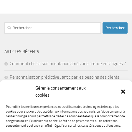
Rechercher :
ARTICLES RÉCENTS
Comment choisir son orientation après une licence en langues ?
Personnalisation prédictive : anticiper les besoins des clients
avant leur première visite
Gérer le consentement aux
cookies
La réalité mixte pour former les employés en situations de crise
Pour offrir les meilleures expériences, nous utilisons des technologies telles que les
Les batteries à semi-conducteurs : une révolution pour
cookies pour stocker et/ou accéder aux informations des appareils. Le fait de consentir à
ces technologies nous permettra de traiter des données telles que le comportement de
l’électronique portable
navigation ou les ID uniques sur ce site. Le fait de ne pas consentir ou de retirer son
consentement peut avoir un effet négatif sur certaines caractéristiques et fonctions.
Comment faire un don pour la recherche médicale ?