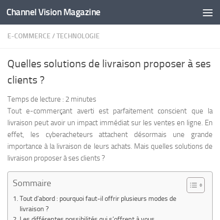
Channel Vision Magazine
Skip to content
E-COMMERCE
/
TECHNOLOGIE
Quelles solutions de livraison proposer à ses
clients ?
Temps de lecture :
2
minutes
Tout e-commerçant averti est parfaitement conscient que la
livraison peut avoir un impact immédiat sur ​​les ventes en ligne. En
effet, les cyberacheteurs attachent désormais une grande
importance à la livraison de leurs achats. Mais quelles solutions de
livraison proposer à ses clients ?
Sommaire
Tout d’abord : pourquoi faut-il offrir plusieurs modes de
livraison ?
Les différentes possibilités qui s’offrent à vous