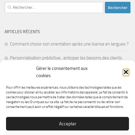
Rechercher :
ARTICLES RÉCENTS
Comment choisir son orientation après une licence en langues ?
Personnalisation prédictive : anticiper les besoins des clients
avant leur première visite
Gérer le consentement aux
cookies
La réalité mixte pour former les employés en situations de crise
Pour offrir les meilleures expériences, nous utilisons des technologies telles que les
Les batteries à semi-conducteurs : une révolution pour
cookies pour stocker et/ou accéder aux informations des appareils. Le fait de consentir à
ces technologies nous permettra de traiter des données telles que le comportement de
l’électronique portable
navigation ou les ID uniques sur ce site. Le fait de ne pas consentir ou de retirer son
consentement peut avoir un effet négatif sur certaines caractéristiques et fonctions.
Comment faire un don pour la recherche médicale ?
Accepter