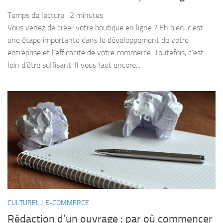
Temps de lecture :
2
minutes
Vous venez de créer votre boutique en ligne ? Eh bien, c’est
une étape importante dans le développement de votre
entreprise et l’efficacité de votre commerce. Toutefois, c’est
loin d’être suffisant. Il vous faut encore...
CULTUREL
/
E-COMMERCE
Rédaction d’un ouvrage : par où commencer