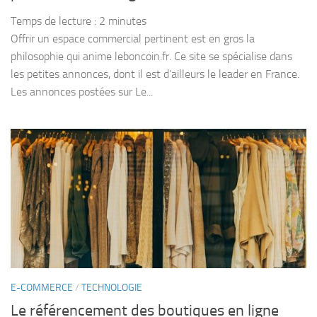
Temps de lecture :
2
minutes
Offrir un espace commercial pertinent est en gros la
philosophie qui anime leboncoin.fr. Ce site se spécialise dans
les petites annonces, dont il est d’ailleurs le leader en France.
Les annonces postées sur Le...
E-COMMERCE
/
TECHNOLOGIE
Le référencement des boutiques en ligne