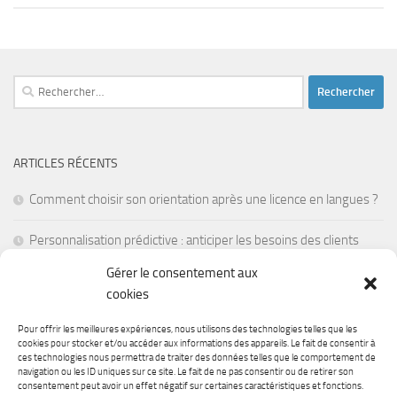
Rechercher :
ARTICLES RÉCENTS
Comment choisir son orientation après une licence en langues ?
Personnalisation prédictive : anticiper les besoins des clients
avant leur première visite
Gérer le consentement aux
cookies
La réalité mixte pour former les employés en situations de crise
Pour offrir les meilleures expériences, nous utilisons des technologies telles que les
Les batteries à semi-conducteurs : une révolution pour
cookies pour stocker et/ou accéder aux informations des appareils. Le fait de consentir à
ces technologies nous permettra de traiter des données telles que le comportement de
l’électronique portable
navigation ou les ID uniques sur ce site. Le fait de ne pas consentir ou de retirer son
consentement peut avoir un effet négatif sur certaines caractéristiques et fonctions.