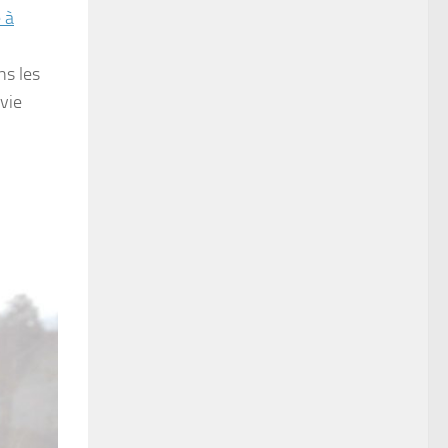
 à
ns les
 vie