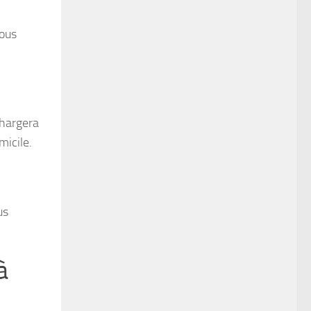
vous
chargera
micile.
us
à