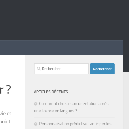
Rechercher :
r ?
ARTICLES RÉCENTS
Comment choisir son orientation après
une licence en langues ?
vie et
point
Personnalisation prédictive : anticiper les