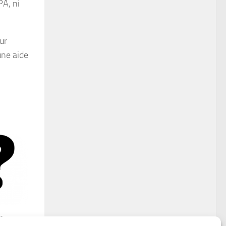
PA, ni
ur
une aide
fiant