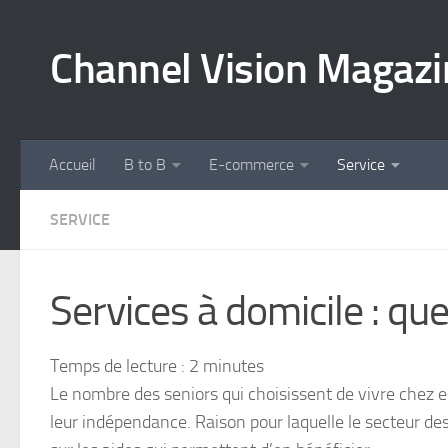
Skip to content
Channel Vision Magazi
Accueil
B to B
E-commerce
Service
SERVICE
Services à domicile : que
Temps de lecture :
2
minutes
Le nombre des seniors qui choisissent de vivre chez e
leur indépendance. Raison pour laquelle le secteur des