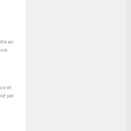
être en
onne
nce et
xé par