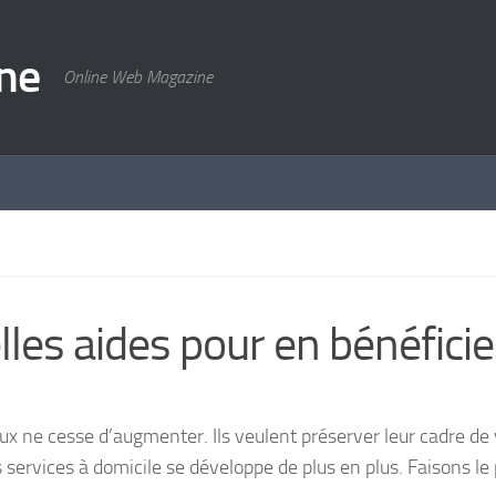
ne
Online Web Magazine
lles aides pour en bénéficie
ux ne cesse d’augmenter. Ils veulent préserver leur cadre de 
 services à domicile se développe de plus en plus. Faisons le 